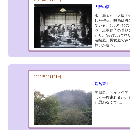
大阪の宿
水上瀧太郎『大阪の
した作品。映画は舞
ている。1950年代
や、乙羽信子の着物
とり。YouTubeで
階級差、男女差でみ
舞いが違う。
2020年08月21日
鎧岳登山
屏風岩。わが人生で
もう一度来れるか、
と思わなくては。