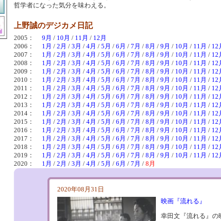
哲学者になった気分を味わえる。
上野誠のデジカメ日記
2005：
9月
/
10月
/
11月
/
12月
2006：
1月
/
2月
/
3月
/
4月
/
5月
/
6月
/
7月
/
8月
/
9月
/
10月
/
11月
/
12
2007：
1月
/
2月
/
3月
/
4月
/
5月
/
6月
/
7月
/
8月
/
9月
/
10月
/
11月
/
12
2008：
1月
/
2月
/
3月
/
4月
/
5月
/
6月
/
7月
/
8月
/
9月
/
10月
/
11月
/
12
2009：
1月
/
2月
/
3月
/
4月
/
5月
/
6月
/
7月
/
8月
/
9月
/
10月
/
11月
/
12
2010：
1月
/
2月
/
3月
/
4月
/
5月
/
6月
/
7月
/
8月
/
9月
/
10月
/
11月
/
12
2011：
1月
/
2月
/
3月
/
4月
/
5月
/
6月
/
7月
/
8月
/
9月
/
10月
/
11月
/
12
2012：
1月
/
2月
/
3月
/
4月
/
5月
/
6月
/
7月
/
8月
/
9月
/
10月
/
11月
/
12
2013：
1月
/
2月
/
3月
/
4月
/
5月
/
6月
/
7月
/
8月
/
9月
/
10月
/
11月
/
12
2014：
1月
/
2月
/
3月
/
4月
/
5月
/
6月
/
7月
/
8月
/
9月
/
10月
/
11月
/
12
2015：
1月
/
2月
/
3月
/
4月
/
5月
/
6月
/
7月
/
8月
/
9月
/
10月
/
11月
/
12
2016：
1月
/
2月
/
3月
/
4月
/
5月
/
6月
/
7月
/
8月
/
9月
/
10月
/
11月
/
12
2017：
1月
/
2月
/
3月
/
4月
/
5月
/
6月
/
7月
/
8月
/
9月
/
10月
/
11月
/
12
2018：
1月
/
2月
/
3月
/
4月
/
5月
/
6月
/
7月
/
8月
/
9月
/
10月
/
11月
/
12
2019：
1月
/
2月
/
3月
/
4月
/
5月
/
6月
/
7月
/
8月
/
9月
/
10月
/
11月
/
12
2020：
1月
/
2月
/
3月
/
4月
/
5月
/
6月
/
7月
/
8月
2020年08月31日
映画『流れる』
幸田文『流れる』の