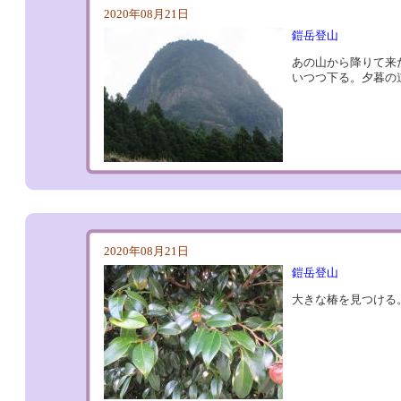
2020年08月21日
鎧岳登山
あの山から降りて来
いつつ下る。夕暮の
2020年08月21日
鎧岳登山
大きな椿を見つける