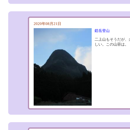
2020年08月21日
鎧岳登山
二上山もそうだが、
しい。この山容は。