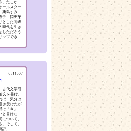
作。たしか
オールスター
、栗島すみ
春子、岡田茉
リとした高峰
の時代を生き
をしただろう
リップでき
0811567
外
、古代文学研
る論文を書け、
れば、気分は
ら引き受けたが
野は「今」
いと書けな
同について、
る。そして、
時評。