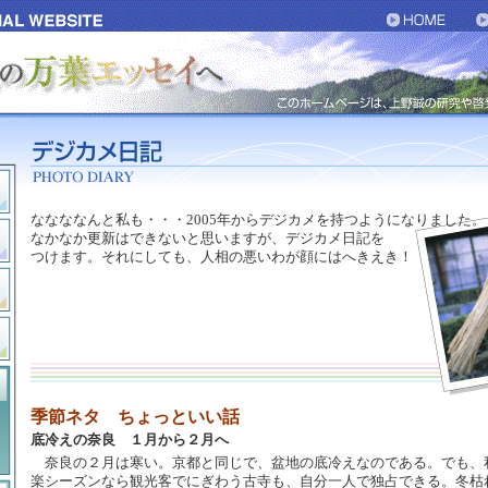
ななななんと私も・・・2005年からデジカメを持つようになりました。
なかなか更新はできないと思いますが、デジカメ日記を
つけます。それにしても、人相の悪いわが顔にはへきえき！
季節ネタ ちょっといい話
底冷えの奈良 １月から２月へ
奈良の２月は寒い。京都と同じで、盆地の底冷えなのである。でも、
楽シーズンなら観光客でにぎわう古寺も、自分一人で独占できる。冬枯