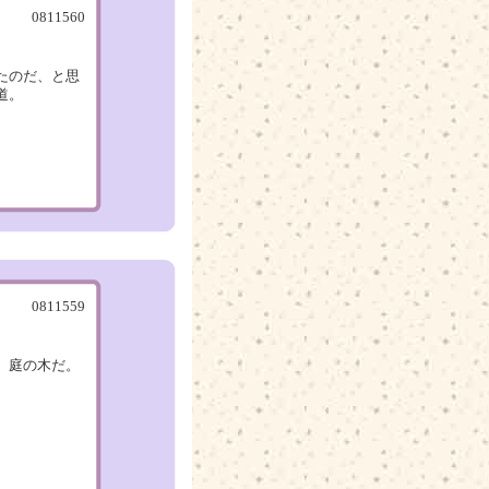
0811560
たのだ、と思
道。
0811559
。庭の木だ。